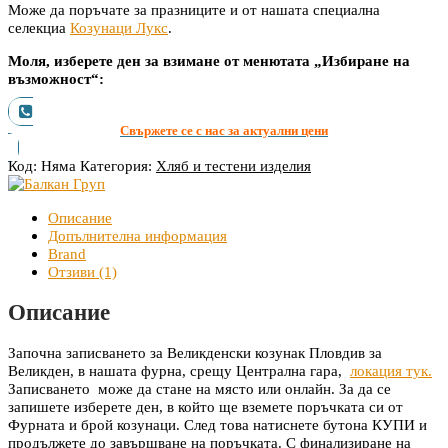
Може да поръчате за празниците и от нашата специална
селекциа
Козунаци Лукс
.
Моля, изберете ден за взимане от менютата „Избиране на
възможност“:
Свържете се с нас за актуални цени
Код:
Няма
Категория:
Хляб и тестени изделия
Описание
Допълнителна информация
Brand
Отзиви (1)
Описание
Започна записването за Великденски козунак Пловдив за
Великден, в нашата фурна, срещу Централна гара,
локация тук.
Записването може да стане на място или онлайн. За да се
запишете изберете ден, в който ще вземете поръчката си от
Фурната и брой козунаци. След това натиснете бутона КУПИ и
продължете до завършване на поръчката. С финализиране на