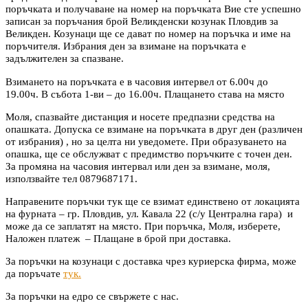
поръчката и получаване на номер на поръчката Вие сте успешно
записан за поръчания брой Великденски козунак Пловдив за
Великден. Козунаци ще се дават по номер на поръчка и име на
поръчителя. Избрания ден за взимане на поръчката е
задължителен за спазване.
Взимането на поръчката е в часовия интервел от 6.00ч до
19.00ч. В събота 1-ви – до 16.00ч. Плащането става на място
Моля, спазвайте дистанция и носете предпазни средства на
опашката. Допуска се взимане на поръчката в друг ден (различен
от избрания) , но за целта ни уведомете. При образуването на
опашка, ще се обслужват с предимство поръчките с точен ден.
За промяна на часовия интервал или ден за взимане, моля,
използвайте тел 0879687171.
Направените поръчки тук ще се взимат единствено от локацията
на фурната – гр. Пловдив, ул. Кавала 22 (с/у Централна гара) и
може да се заплатят на място. При поръчка, Моля, изберете,
Наложен платеж –
Плащане в брой при доставка.
За поръчки на козунаци с доставка чрез куриерска фирма, може
да поръчате
тук.
За поръчки на едро се свържете с нас.