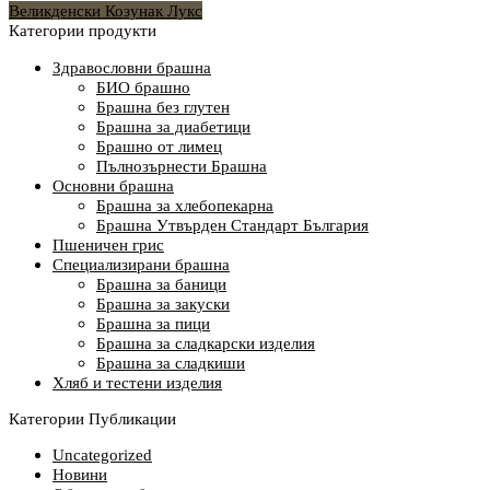
Великденски Козунак Лукс
Категории продукти
Здравословни брашна
БИО брашно
Брашна без глутен
Брашна за диабетици
Брашно от лимец
Пълнозърнести Брашна
Основни брашна
Брашна за хлебопекарна
Брашна Утвърден Стандарт България
Пшеничен грис
Специализирани брашна
Брашна за баници
Брашна за закуски
Брашна за пици
Брашна за сладкарски изделия
Брашна за сладкиши
Хляб и тестени изделия
Категории Публикации
Uncategorized
Новини