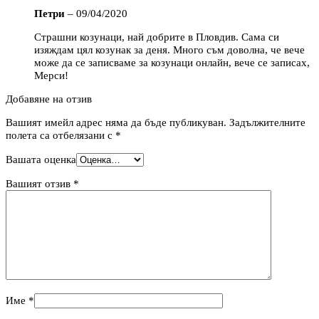
Петри
–
09/04/2020
Страшни козунаци, най добрите в Пловдив. Сама си
изяждам цял козунак за деня. Много съм доволна, че вече
може да се записваме за козунаци онлайн, вече се записах,
Мерси!
Добавяне на отзив
Вашият имейл адрес няма да бъде публикуван.
Задължителните
полета са отбелязани с
*
Вашата оценка
Вашият отзив
*
Име
*