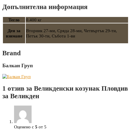
Допълнителна информация
Тегло
0.400 кг
Ден за
Вторник 27-ми, Сряда 28-ми, Четвъртък 29-ти,
взимане
Петък 30-ти, Събота 1-ви
Brand
Балкан Груп
1 отзив за
Великденски козунак Пловдив
за Великден
Оценено с
5
от 5