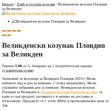
Начало
/
Хляб и тестени изделия
/
Великденски козунак Пловдив
за Великден
Великденски козунак Пловдив
за Великден
Оценен
5.00
от 5, базирано на
1
потребителски оценки
(
1
клиентски отзив)
Записване за козунаци за Великден Пловдив 2021г! Моля,
изберете вид и ден за взимане. С оглед пандемията, Моля,
спазвайте избрания ден за взимане. Великденски козунак
Пловдив за Великден и
Домашен Козунак Пловдив на пещ
са
един и същ продукт, разликата е в начина на доставка и
получаване. Предлагат се с тегло 400гр и промоционална цена от
3лв.