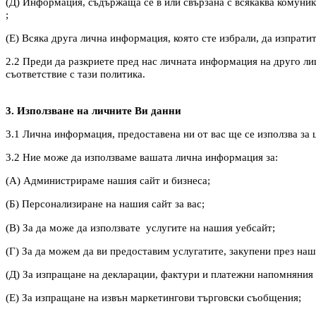
(Д) Информация, съдържаща се в или свързана с всякаква комуник
;
(Е) Всяка друга лична информация, която сте избрали, да изпратит
2.2 Преди да разкриете пред нас личната информация на друго лиц
съответствие с тази политика.
3. Използване на личните Ви данни
3.1 Лична информация, предоставена ни от вас ще се използва за 
3.2 Ние може да използваме вашата лична информация за:
(А) Администрираме нашия сайт и бизнеса;
(Б) Персонализиране на нашия сайт за вас;
(В) За да може да използвате услугите на нашия уебсайт;
(Г) За да можем да ви предоставим услугатите, закупени през наш
(Д) За изпращане на декларации, фактури и платежни напомняния к
(Е) За изпращане на извън маркетингови търговски съобщения;