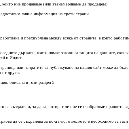
в, който ние продаваме (или възнамеряваме да продадем);
предоставим лична информация на трети страни.
аботвана и прехвърлена между всяка от страните, в които работим,
ледните държави, които нямат закони за защита на данните, еквива
ай и Индия.
раница или изпратите за публикуване на нашия сайт може да бъде н
 от други.
ция, описана в този раздел 5.
ито са създадени, за да гарантират че ние се съобразяме правните з
рябва да се съхранява за по-дълго, отколкото е необходимо за тази 