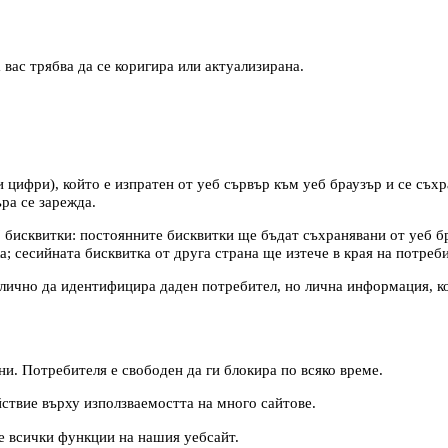
 вас трябва да се коригира или актуализирана.
 цифри), който е изпратен от уеб сървър към уеб браузър и се съх
ра се зарежда.
 бисквитки: постоянните бисквитки ще бъдат съхранявани от уеб бр
; сесийната бисквитка от друга страна ще изтече в края на потреби
лично да идентифицира даден потребител, но лична информация, ко
и. Потребителя е свободен да ги блокира по всяко време.
ствие върху използваемостта на много сайтове.
те всички функции на нашия уебсайт.