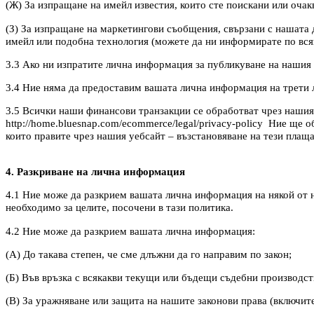
(Ж) За изпращане на имейл известия, които сте поискани или очак
(З) За изпращане на маркетингови съобщения, свързани с нашата д
имейл или подобна технология (можете да ни информирате по всяк
3.3 Ако ни изпратите лична информация за публикуване на нашия с
3.4 Ние няма да предоставим вашата лична информация на трети л
3.5 Всички наши финансови транзакции се обработват чрез нашия 
http://home.bluesnap.com/ecommerce/legal/privacy-policy Ние ще
които правите чрез нашия уебсайт – възстановяване на тези плаща
4. Разкриване на лична информация
4.1 Ние може да разкрием вашата лична информация на някой от н
необходимо за целите, посочени в тази политика.
4.2 Ние може да разкрием вашата лична информация:
(А) До такава степен, че сме длъжни да го направим по закон;
(Б) Във връзка с всякакви текущи или бъдещи съдебни производст
(В) За уражняване или защита на нашите законови права (включит