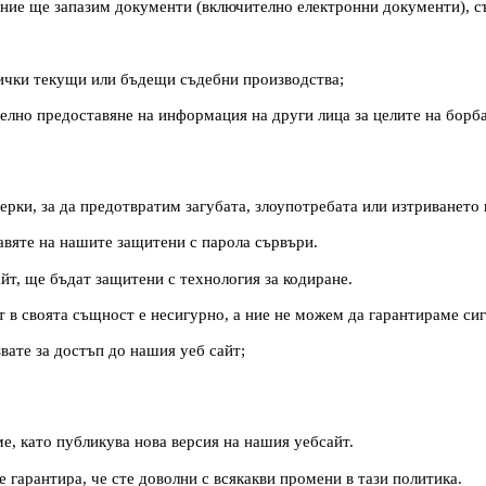
, ние ще запазим документи (включително електронни документи), 
всички текущи или бъдещи съдебни производства;
елно предоставяне на информация на други лица за целите на борба
рки, за да предотвратим загубата, злоупотребата или изтриването
авяте на нашите защитени с парола сървъри.
йт, ще бъдат защитени с технология за кодиране.
т в своята същност е несигурно, а ние не можем да гарантираме сиг
звате за достъп до нашия уеб сайт;
е, като публикува нова версия на нашия уебсайт.
е гарантира, че сте доволни с всякакви промени в тази политика.