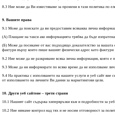
8.3 Ние може да Ви известяваме за промени в тази политика по е
9. Вашите права
9.1 Може да поискате да ви предоставим всякаква лична информац
(А) Плащане на такси ако информацията трябва да бъде изпратена 
(Б) Може да посикаме от вас подходящо доказателство за вашата с
фактури върху които пише вашият физически адрес като фактури з
9.2 Ние може да не разкриваме всяка лична информация, която е п
9.3 Може да ни информирате по всяко време да не използваме лич
9.4 На практика с използването на нашите услуги и уеб сайт вие
от използването на личните Ви данни за маркетингови цели.
10. Други уеб сайтове – трети страни
10.1 Нашият сайт съдържа хипервръзки към и подробности за уеб 
10.2 Ние нямаме контрол над тях и не носим отговорност за полит