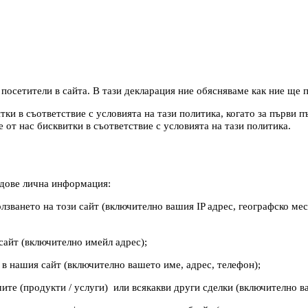
 посетители в сайта. В тази декларация ние обясняваме как ние щ
тки в съответствие с условията на тази политика, когато за първи п
е от нас бисквитки в съответствие с условията на тази политика.
идове лична информация:
зването на този сайт (включително вашия IP адрес, географско мес
сайт (включително имейл адрес);
в нашия сайт (включително вашето име, адрес, телефон);
ите (продукти / услуги) или всякакви други сделки (включително в