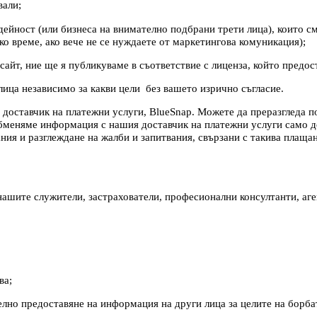
вали;
ейност (или бизнеса на внимателно подбрани трети лица), които см
о време, ако вече не се нуждаете от маркетингова комуникация);
айт, ние ще я публикуваме в съответствие с лиценза, който предост
ица независимо за какви цели без вашето изрично съгласие.
доставчик на платежни услуги, BlueSnap. Можете да преразгледа по
 обменяме информация с нашия доставчик на платежни услуги само д
ния и разглеждане на жалби и запитвания, свързани с такива плаща
ашите служители, застрахователи, професионални консултанти, аге
ва;
елно предоставяне на информация на други лица за целите на борба