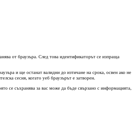
ранява от браузъра. След това идентификаторът се изпраща
аузъра и ще останат валидни до изтичане на срока, освен ако не
телска сесия, когато уеб браузърът е затворен.
ято се съхранява за вас може да бъде свързано с информацията,