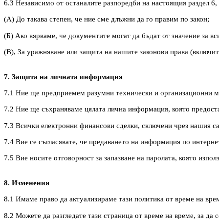
6.3 Независимо от останалите разпоредби на настоящия раздел 6
(А) До такава степен, че ние сме длъжни да го правим по закон;
(Б) Ако вярваме, че документите могат да бъдат от значение за 
(В), За уражняване или защита на нашите законови права (включит
7. Защита на личната информация
7.1 Ние ще предприемем разумни технически и организационни ме
7.2 Ние ще съхраняваме цялата лична информация, която предост
7.3 Всички електронни финансови сделки, сключени чрез нашия са
7.4 Вие се съгласявате, че предаването на информация по интерне
7.5 Вие носите отговорност за запазване на паролата, която изпол
8. Изменения
8.1 Имаме право да актуализираме тази политика от време на врем
8.2 Можете да разгледате тази страница от време на време, за да с