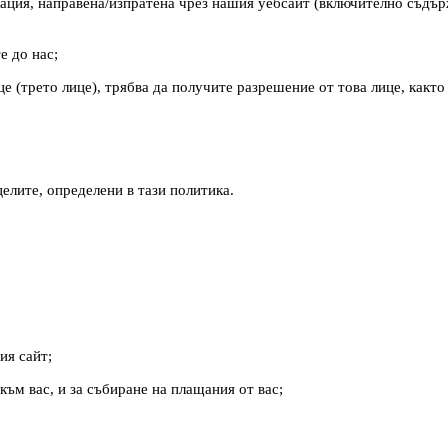
ация, направена/изпратена чрез нашия уебсайт (включително съдър
е до нас;
е (трето лице), трябва да получите разрешение от това лице, както
целите, определени в тази политика.
ия сайт;
ъм вас, и за събиране на плащания от вас;