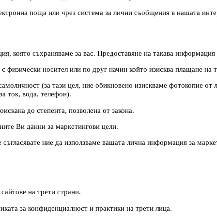
лектронна поща или чрез система за лични съобщения в нашата инте
ия, която съхраняваме за вас. Предоставяне на такава информация
с физически носител или по друг начин който изисква плащане на т
амоличност (за тази цел, ние обикновено изискваме фотокопие от л
а ток, вода, телефон).
оискана до степента, позволена от закона.
ните Ви данни за маркетингови цели.
 се съгласявате ние да използваме вашата лична информация за марк
сайтове на трети страни.
иката за конфиденциалност и практики на трети лица.