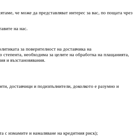
ятаме, че може да представляват интерес за вас, по пощата чрез
авите на нас.
литиката за поверителност на доставчика на
о степента, необходима за целите на обработка на плащанията,
ния и възстановявания.
нти, доставчици и подизпълнители, доколкото е разумно и
та с измамите и намаляване на кредитния риск);