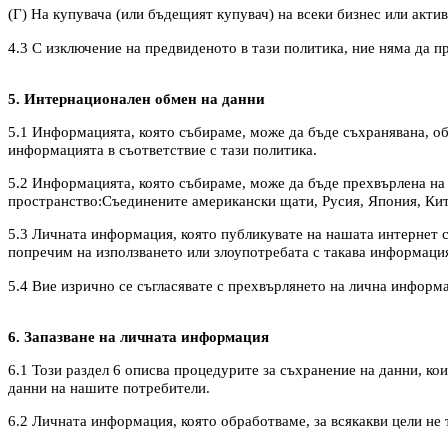
(Г) На купувача (или бъдещият купувач) на всеки бизнес или акти
4.3 С изключение на предвиденото в тази политика, ние няма да 
5. Интернационален обмен на данни
5.1 Информацията, която събираме, може да бъде съхранявана, обр
информацията в съответствие с тази политика.
5.2 Информацията, която събираме, може да бъде прехвърлена на с
пространство:Съединените американски щати, Русия, Япония, Кит
5.3 Личната информация, която публикувате на нашата интернет ст
попречим на използването или злоупотребата с такава информация
5.4 Вие изрично се съгласявате с прехвърлянето на лична информа
6. Запазване на личната информация
6.1 Този раздел 6 описва процедурите за съхранение на данни, ко
данни на нашите потребители.
6.2 Личната информация, която обработваме, за всякакви цели не т