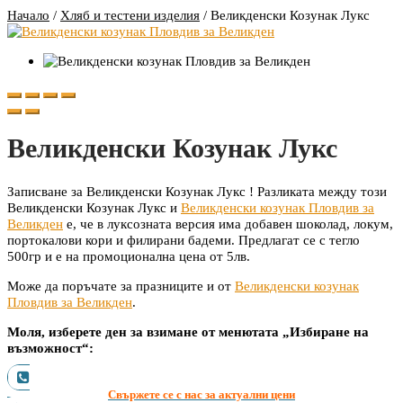
Начало
/
Хляб и тестени изделия
/
Великденски Козунак Лукс
Великденски Козунак Лукс
Записване за Великденски Козунак Лукс ! Разликата между този
Великденски Козунак Лукс и
Великденски козунак Пловдив за
Великден
е, че в луксозната версия има добавен шоколад, локум,
портокалови кори и филирани бадеми. Предлагат се с тегло
500гр и е на промоционална цена от 5лв.
Може да поръчате за празниците и от
Великденски козунак
Пловдив за Великден
.
Моля, изберете ден за взимане от менютата „Избиране на
възможност“:
Свържете се с нас за актуални цени