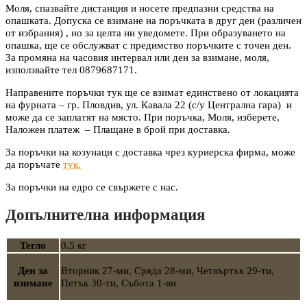
Моля, спазвайте дистанция и носете предпазни средства на
опашката. Допуска се взимане на поръчката в друг ден (различен
от избрания) , но за целта ни уведомете. При образуването на
опашка, ще се обслужват с предимство поръчките с точен ден.
За промяна на часовия интервал или ден за взимане, моля,
използвайте тел 0879687171.
Направените поръчки тук ще се взимат единствено от локацията
на фурната – гр. Пловдив, ул. Кавала 22 (с/у Централна гара) и
може да се заплатят на място. При поръчка, Моля, изберете,
Наложен платеж –
Плащане в брой при доставка.
За поръчки на козунаци с доставка чрез куриерска фирма, може
да поръчате
тук.
За поръчки на едро се свържете с нас.
Допълнителна информация
Тегло
0.5 кг
Ден за
Вторник 27-ми, Сряда 28-ми, Четвъртък 29-ти,
взимане
Петък 30-ти, Събота 1-ви