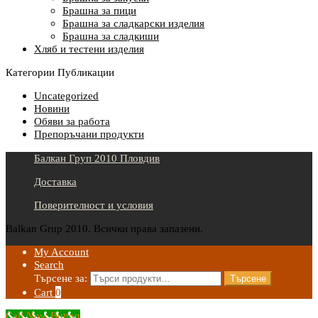
Брашна за пици
Брашна за сладкарски изделия
Брашна за сладкиши
Хляб и тестени изделия
Категории Публикации
Uncategorized
Новини
Обяви за работа
Препоръчани продукти
Балкан Груп 2010 Пловдив
Доставка
Поверителност и условия
Balkan Grup 2010. Всички права запазени.
My Account
Search
Търсене за:
Търсене
Cart
0
Call Now Button