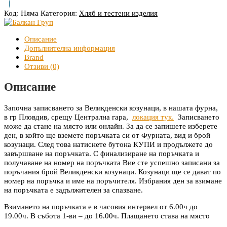
Код:
Няма
Категория:
Хляб и тестени изделия
Описание
Допълнителна информация
Brand
Отзиви (0)
Описание
Започна записването за Великденски козунаци, в нашата фурна,
в гр Пловдив, срещу Централна гара,
локация тук.
Записването
може да стане на място или онлайн. За да се запишете изберете
ден, в който ще вземете поръчката си от Фурната, вид и брой
козунаци. След това натиснете бутона КУПИ и продължете до
завършване на поръчката. С финализиране на поръчката и
получаване на номер на поръчката Вие сте успешно записани за
поръчания брой Великденски козунаци. Козунаци ще се дават по
номер на поръчка и име на поръчителя. Избрания ден за взимане
на поръчката е задължителен за спазване.
Взимането на поръчката е в часовия интервел от 6.00ч до
19.00ч. В събота 1-ви – до 16.00ч. Плащането става на място