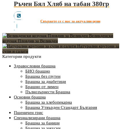
Ръчен Бял Хляб на табан 380гр
Свържете се с нас за актуални цени
Великденски
козунак Пловдив за Великден
Натурални крутони за
супи и салати
Категории продукти
Здравословни брашна
БИО брашно
Брашна без глутен
Брашна за диабетици
Брашно от лимец
Пълнозърнести Брашна
Основни брашна
Брашна за хлебопекарна
Брашна Утвърден Стандарт България
Пшеничен грис
Специализирани брашна
Брашна за баници
Брашна за закуски