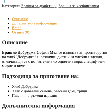
Категории:
Брашна за диабетици
,
Брашна за хлебопекарна
Описание
Допълнителна информация
Brand
Отзиви (0)
Описание
Брашно Добруджа София Мел
се използва за производство
на хляб ”Добруджа” и различни диетични хлебни изделия,
отличаващи се с по-интензивно оцветена кора, специфичен
мирис и вкус.
Подходящо за приготвяне на:
Хляб Добруджа
Хляб с добавени семена, овесени ядки, трици
Пшенично-ръжени изделия
Допълнителна информация