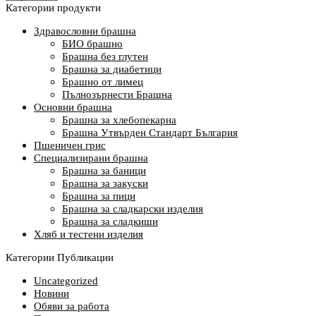
Категории продукти
Здравословни брашна
БИО брашно
Брашна без глутен
Брашна за диабетици
Брашно от лимец
Пълнозърнести Брашна
Основни брашна
Брашна за хлебопекарна
Брашна Утвърден Стандарт България
Пшеничен грис
Специализирани брашна
Брашна за баници
Брашна за закуски
Брашна за пици
Брашна за сладкарски изделия
Брашна за сладкиши
Хляб и тестени изделия
Категории Публикации
Uncategorized
Новини
Обяви за работа