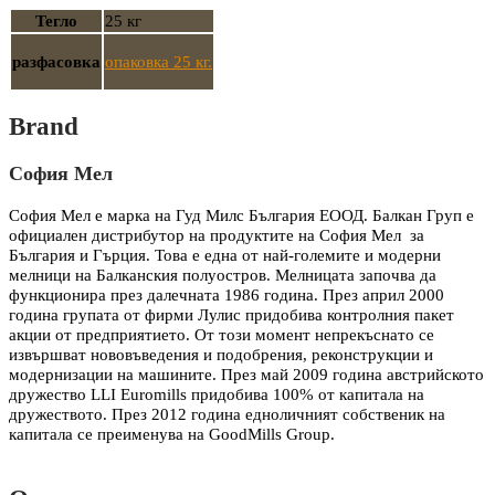
Тегло
25 кг
разфасовка
опаковка 25 кг.
Brand
София Мел
София Мел е марка на Гуд Милс България EООД. Балкан Груп е
официален дистрибутор на продуктите на София Мел за
България и Гърция. Това е една от най-големите и модерни
мелници на Балканския полуостров. Мелницата започва да
функционира през далечната 1986 година. През април 2000
година групата от фирми Лулис придобива контролния пакет
акции от предприятието. От този момент непрекъснато се
извършват нововъведения и подобрения, реконструкции и
модернизации на машините. През май 2009 година австрийското
дружество LLI Euromills придобива 100% от капитала на
дружеството. През 2012 година едноличният собственик на
капитала се преименува на GoodMills Group.