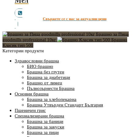
Мел
Свържете се с нас за актуални цени
Брашно за Пица
goodmills professional 10кг
Брашно
Класик тип 500
Категории продукти
Здравословни брашна
БИО брашно
Брашна без глутен
Брашна за диабетици
Брашно от лимец
Пълнозърнести Брашна
Основни брашна
Брашна за хлебопекарна
Брашна Утвърден Стандарт България
Пшеничен грис
Специализирани брашна
Брашна за баници
Брашна за закуски
Брашна за пици