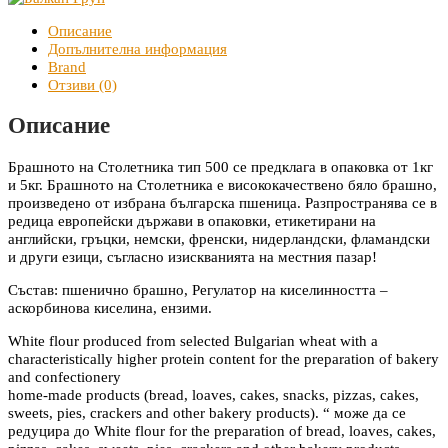
Описание
Допълнителна информация
Brand
Отзиви (0)
Описание
Брашното на Столетника тип 500 се предклага в опаковка от 1кг
и 5кг. Брашното на Столетника е висококачествено бяло брашно,
произведено от избрана българска пшеница. Разпространява се в
редица европейски държави в опаковки, етикетирани на
английски, гръцки, немски, френски, нидерландски, фламандски
и други езици, съгласно изискванията на местния пазар!
Състав: пшенично брашно, Регулатор на киселинността –
аскорбинова киселина, ензими.
White flour produced from selected Bulgarian wheat with a
characteristically higher protein content for the preparation of bakery
and confectionery
home-made products (bread, loaves, cakes, snacks, pizzas, cakes,
sweets, pies, crackers and other bakery products). “ може да се
редуцира до White flour for the preparation of bread, loaves, cakes,