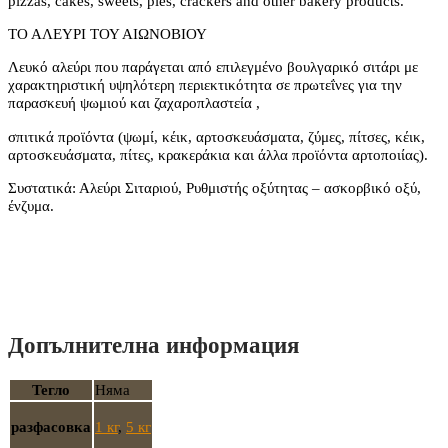
pizzas, cakes, sweets, pies, crackers and other bakery products.
ΤΟ ΑΛΕΥΡΙ ΤΟΥ ΑΙΩΝΟΒΙΟΥ
Λευκό αλεύρι που παράγεται από επιλεγμένο βουλγαρικό σιτάρι με
χαρακτηριστική υψηλότερη περιεκτικότητα σε πρωτεΐνες για την
παρασκευή ψωμιού και ζαχαροπλαστεία ,
σπιτικά προϊόντα (ψωμί, κέικ, αρτοσκευάσματα, ζύμες, πίτσες, κέικ,
αρτοσκευάσματα, πίτες, κρακεράκια και άλλα προϊόντα αρτοποιίας).
Συστατικά: Αλεύρι Σιταριού, Ρυθμιστής οξύτητας – ασκορβικό οξύ,
ένζυμα.
Допълнителна информация
Тегло
Няма
разфасовка
1 кг
,
5 кг